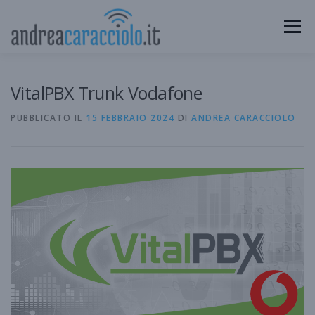
Passa
al
Menu
contenuto
HOME
BLOG
COMMUNITY
CONSIGLIATI
VitalPBX Trunk Vodafone
PUBBLICATO IL
15 FEBBRAIO 2024
DI
ANDREA CARACCIOLO
CHI SONO
CONTATTI