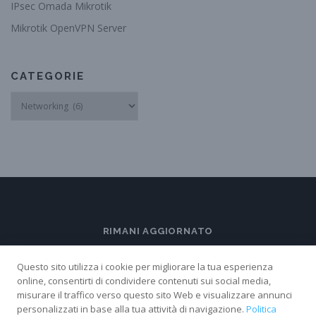
IPsec Omada Mikrotik
Mikrotik OpenVPN Server
CATEGORIE
Categorie
RIMANI AGGIORNATO
Questo sito utilizza i cookie per migliorare la tua esperienza
online, consentirti di condividere contenuti sui social media,
misurare il traffico verso questo sito Web e visualizzare annunci
personalizzati in base alla tua attività di navigazione.
Politica