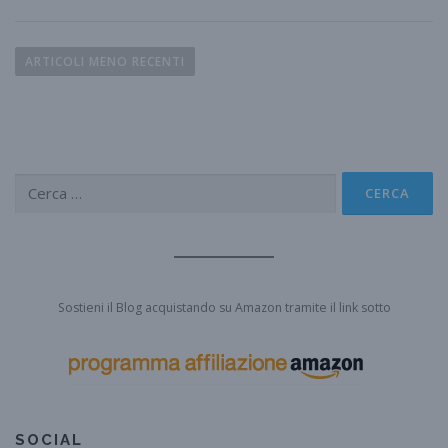
N
a
ARTICOLI MENO RECENTI
v
i
g
a
Ricerca
z
per:
i
o
n
e
Sostieni il Blog acquistando su Amazon tramite il link sotto
a
r
t
i
c
SOCIAL