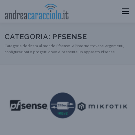
Passa
al
Menu
contenuto
HOME
BLOG
COMMUNITY
CONSIGLIATI
CATEGORIA:
PFSENSE
Categoria dedicata al mondo Pfsense. All’interno troverai argomenti,
configurazioni e progetti dove è presente un apparato Pfsense.
CHI SONO
CONTATTI