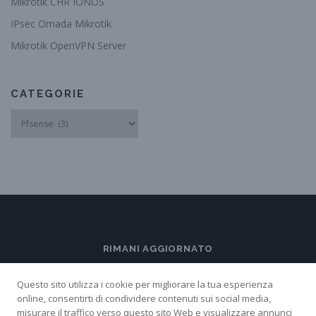
Mikrotik CHR IONOS
IPsec Omada Mikrotik
Mikrotik OpenVPN Server
CATEGORIE
Categorie
RIMANI AGGIORNATO
Questo sito utilizza i cookie per migliorare la tua esperienza
online, consentirti di condividere contenuti sui social media,
misurare il traffico verso questo sito Web e visualizzare annunci