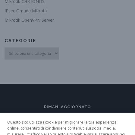
Mikrotik CHR IONOS
IPsec Omada Mikrotik
Mikrotik OpenVPN Server
CATEGORIE
Categorie
RIMANI AGGIORNATO
Questo sito utilizza i cookie per migliorare la tua esperienza
online, consentirti di condividere contenuti sui social media,
misurare il traffico verso questo sito Web e visualizzare annunci