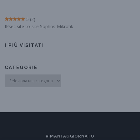
5
(2)
IPsec site-to-site Sophos-Mikrotik
I PIÙ VISITATI
CATEGORIE
Categorie
RIMANI AGGIORNATO