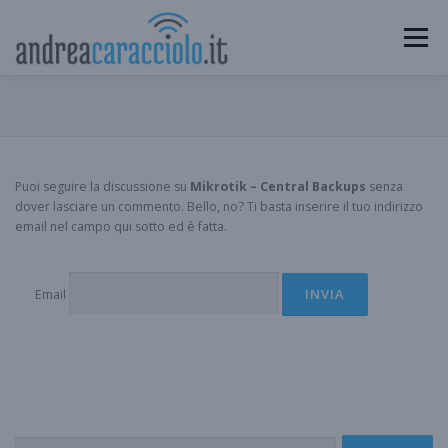
Passa
al
Menu
contenuto
HOME
BLOG
COMMUNITY
CONSIGLIATI
Puoi seguire la discussione su
Mikrotik – Central Backups
senza
CHI SONO
CONTATTI
dover lasciare un commento. Bello, no? Ti basta inserire il tuo indirizzo
email nel campo qui sotto ed è fatta.
Email
Ricerca