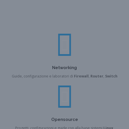
Networking
Guide, configurazione e laboratori di
Firewall
,
Router
,
Switch
Opensource
Progetti, configurazioni e guide con alla base sistemi
Linux